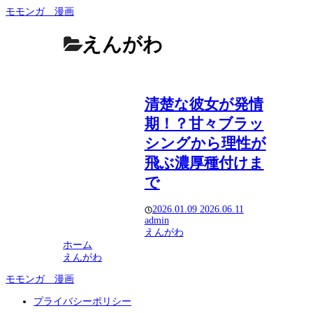
モモンガ 漫画
えんがわ
清楚な彼女が発情
期！？甘々ブラッ
シングから理性が
飛ぶ濃厚種付けま
で
2026.01.09
2026.06.11
admin
えんがわ
ホーム
えんがわ
モモンガ 漫画
プライバシーポリシー