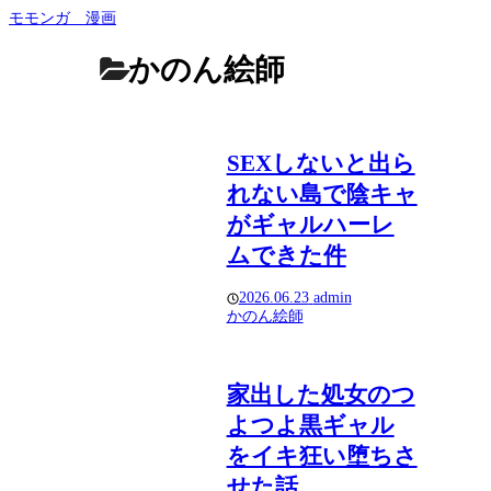
モモンガ 漫画
かのん絵師
SEXしないと出ら
れない島で陰キャ
がギャルハーレ
ムできた件
2026.06.23
admin
かのん絵師
家出した処女のつ
よつよ黒ギャル
をイキ狂い堕ちさ
せた話