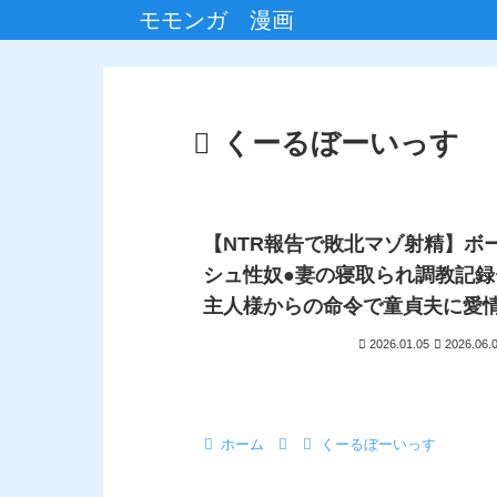
モモンガ 漫画
くーるぼーいっす
【NTR報告で敗北マゾ射精】ボ
シュ性奴●妻の寝取られ調教記録
主人様からの命令で童貞夫に愛
ぷり罵倒責め〜＜バイノーラル
2026.01.05
2026.06.
ホーム
くーるぼーいっす