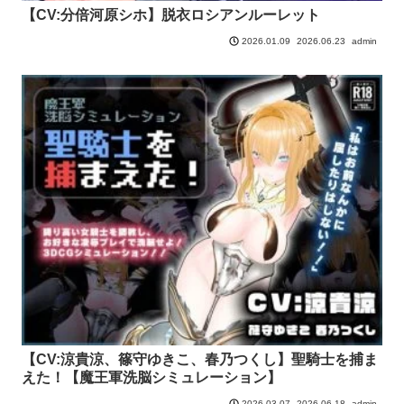
【CV:分倍河原シホ】脱衣ロシアンルーレット
2026.06.23
admin
2026.01.09
【CV:涼貴涼、篠守ゆきこ、春乃つくし】聖騎士を捕ま
えた！【魔王軍洗脳シミュレーション】
2026.06.18
admin
2026.03.07