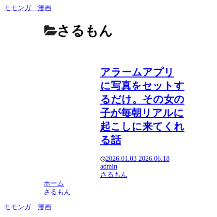
モモンガ 漫画
さるもん
アラームアプリ
に写真をセットす
るだけ。その女の
子が毎朝リアルに
起こしに来てくれ
る話
2026.01.03
2026.06.18
admin
さるもん
ホーム
さるもん
モモンガ 漫画