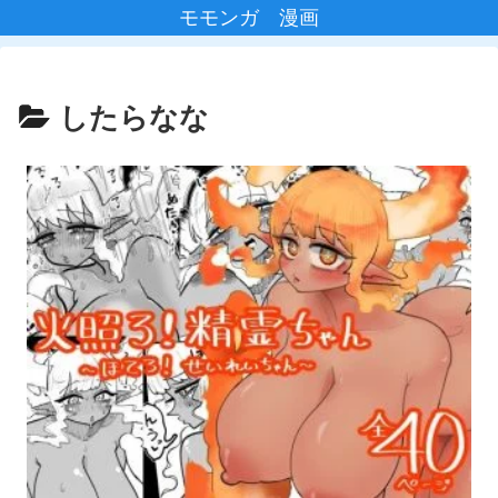
モモンガ 漫画
したらなな