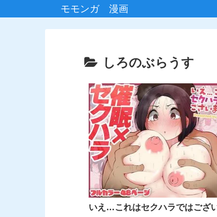
モモンガ 漫画
しろのぶらうす
いえ…これはセクハラではござ