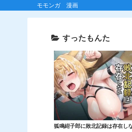
モモンガ 漫画
すったもんた
狐鳴紺子郎に敗北記録は存在し