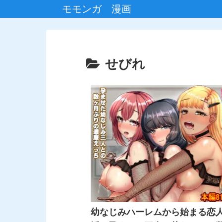
モモンガ 漫画
せびれ
幼なじみハーレムから始まる恋