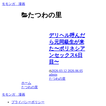
モモンガ 漫画
たつわの里
デリヘル呼んだ
ら元同級生が来
た〜ポリネシア
ンセックス6日
目〜
2026.03.12
2026.06.05
admin
たつわの里
ホーム
たつわの里
モモンガ 漫画
プライバシーポリシー