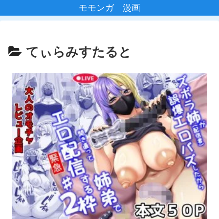
モモンガ 漫画
てぃらみすたると