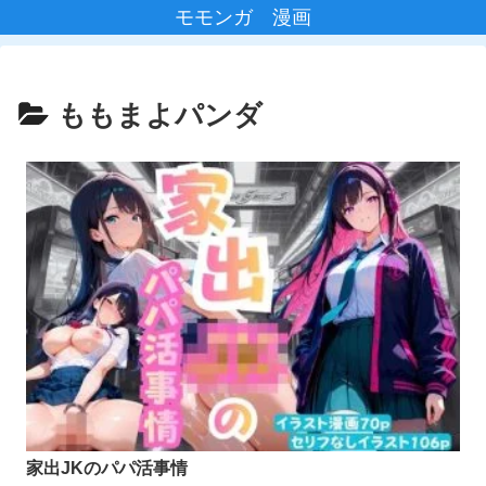
モモンガ 漫画
ももまよパンダ
家出JKのパパ活事情