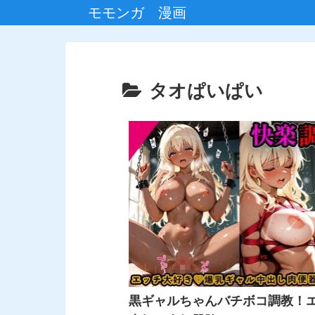
モモンガ 漫画
タオぱいぱい
黒ギャルちゃんバチボコ調教！