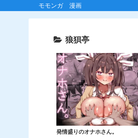
モモンガ 漫画
狼狽亭
発情盛りのオナホさん。