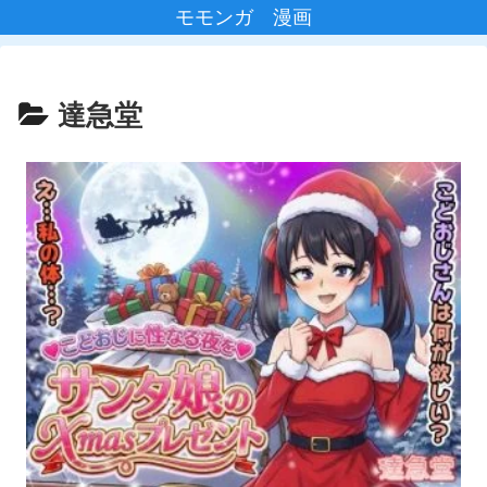
モモンガ 漫画
達急堂