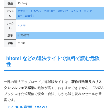
23ページ
収録
オナニー
おもちゃ
色仕掛け
男性向け
成人向け
コミケ
ジャン
107（2025冬）
ル
サーク
へき亭
ル
d_720573
品番
￥770
価格
hitomi などの違法サイトで無料で読む危険
性
一部の違法アップロード／海賊版サイトは、
著作権法違反のリス
ク
や
マルウェア感染
の危険が高く、おすすめできません。 FANZA
ブックスは公式配信で安全・合法、しかも試し読みやセールが豊
富です。
よくある質問（FAQ）