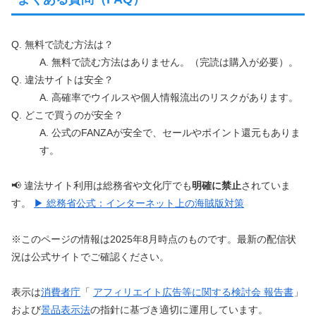
Q. 無料で読む方法は？
A. 無料で読む方法はありません。（完読は購入が必要）。
Q. 違法サイトは安全？
A. 高確率でウイルスや個人情報流出のリスクがあります。
Q. どこで買うのが安全？
A. 公式のFANZAが安全で、セールやポイント還元もありま
す。
📢 違法サイト利用は総務省や文化庁でも
明確に禁止
されていま
す。
▶ 総務省公式：インターネット上の海賊版対策
※このページの情報は2025年8月時点のものです。最新の配信状
況は公式サイトでご確認ください。
表示は
消費者庁
「
アフィリエイト広告等に関する検討会 報告書
」
および
景品表示法
の指針に基づき適切に運用しています。