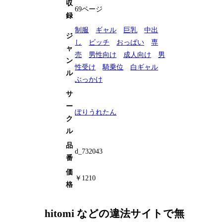
収
69ページ
録
制服
ギャル
巨乳
中出
ジ
し
ビッチ
おっぱい
専
ャ
売
男性向け
成人向け
男
ン
性受け
騎乗位
白ギャル
ル
ぶっかけ
サ
ー
ぽりうれたん
ク
ル
品
d_732043
番
価
￥1210
格
hitomi などの違法サイトで無