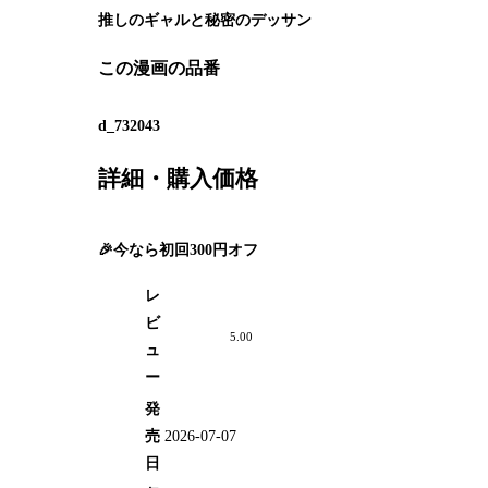
推しのギャルと秘密のデッサン
この漫画の品番
d_732043
詳細・購入価格
🎉今なら初回300円オフ
レ
ビ
5.00
ュ
ー
発
売
2026-07-07
日