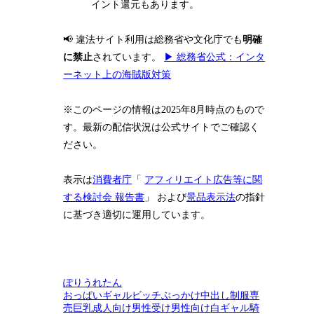
イント還元もあります。
📢 違法サイト利用は総務省や文化庁でも
明確
に禁止
されています。
▶ 総務省公式：インタ
ーネット上の海賊版対策
※このページの情報は2025年8月時点のもので
す。最新の配信状況は公式サイトでご確認く
ださい。
表示は
消費者庁
「
アフィリエイト広告等に関
する検討会 報告書
」 および
景品表示法
の指針
に基づき適切に運用しています。
ぽりうれたん
おっぱい
ギャル
ビッチ
ぶっかけ
中出し
制服
専
売
巨乳
成人向け
男性受け
男性向け
白ギャル
騎